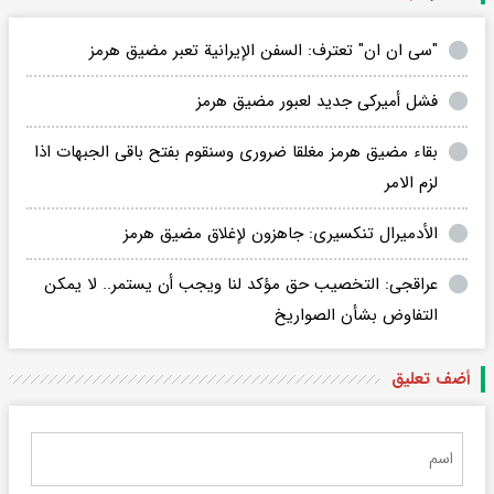
"سی ان ان" تعترف: السفن الإیرانیة تعبر مضیق هرمز
فشل أمیرکی جدید لعبور مضیق هرمز
بقاء مضیق هرمز مغلقا ضروری وسنقوم بفتح باقی الجبهات اذا
لزم الامر
الأدمیرال تنکسیری: جاهزون لإغلاق مضیق هرمز
عراقجی: التخصیب حق مؤکد لنا ویجب أن یستمر.. لا یمکن
التفاوض بشأن الصواریخ
أضف تعليق