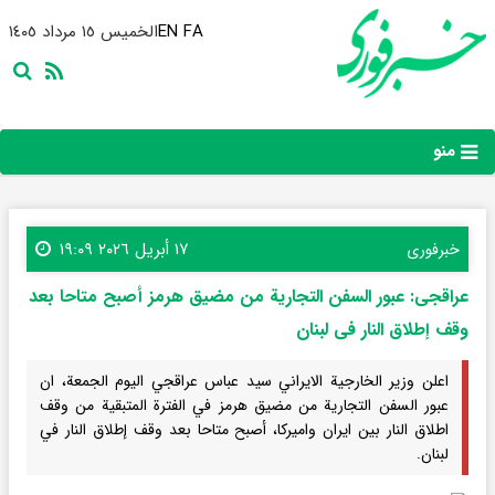
FA
EN
الخميس ١٥ مرداد ١٤٠٥
منو
١٧ أبريل ٢٠٢٦ ١٩:٠٩
خبرفوری
عراقجی: عبور السفن التجاریة من مضیق هرمز أصبح متاحا بعد
وقف إطلاق النار فی لبنان
اعلن وزير الخارجية الايراني سيد عباس عراقجي اليوم الجمعة، ان
عبور السفن التجارية من مضيق هرمز في الفترة المتبقية من وقف
اطلاق النار بين ايران واميركا، أصبح متاحا بعد وقف إطلاق النار في
لبنان.