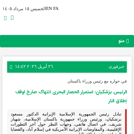
EN
FA
الخميس ١٥ مرداد ١٤٠٥
منو
٢٦ أبريل ٢٠٢٦ ١٤:٤٢
خبرفوری
في حواره مع رئيس وزراء باكستان
الرئیس بزشکیان: استمرار الحصار البحری انتهاک صارخ لوقف
إطلاق النار
تبادل رئيس الجمهورية الإسلامية الإيرانية الدكتور مسعود
بزشكيان، ورئيس وزراء جمهورية باكستان الإسلامية، شهباز
شريف، في اتصال هاتفي، وجهات النظر حول آخر التطورات
الإقليمية، والمفاوضات الإيرانية الأمريكية في إسلام آباد، والقضایا