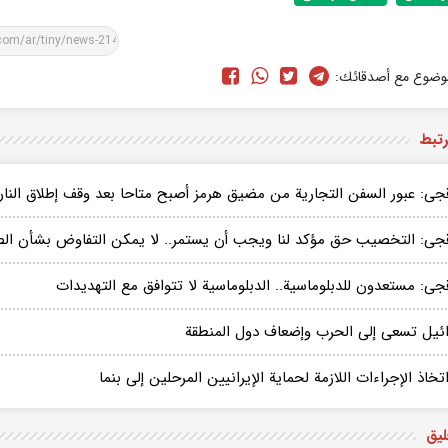
وضوع مع أصدقائك:
رتبط
جی: عبور السفن التجاریة من مضیق هرمز أصبح متاحا بعد وقف إطلاق النار 
قجی: التخصیب حق مؤکد لنا ویجب أن یستمر.. لا یمکن التفاوض بشأن ال
جی: مستعدون للدبلوماسیة.. الدبلوماسیة لا تتوافق مع التهدیدات
ائیل تسعى إلى الحرب وإضعاف دول المنطقة
تخاذ الإجراءات اللازمة لحمایة الإیرانیین المرحلین إلى بنما
يق