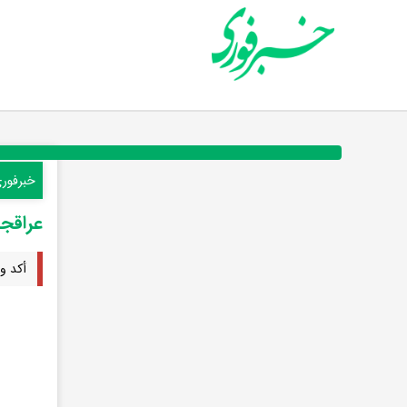
خبرفور
عراقجی
أكد و