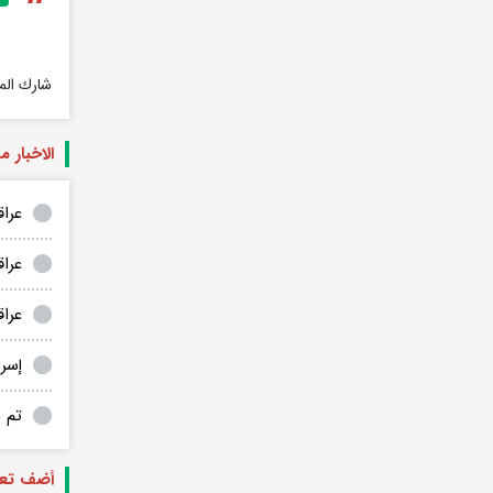
شارك الم
الاخبار م
عراق
عرا
عراق
إسر
تم ا
أضف تعل