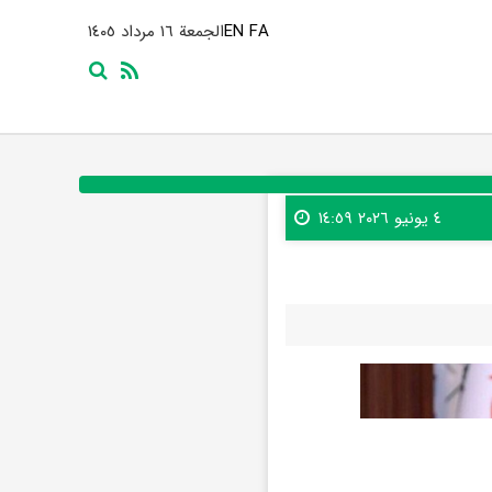
FA
EN
الجمعة ١٦ مرداد ١٤٠٥
٤ يونيو ٢٠٢٦ ١٤:٥٩