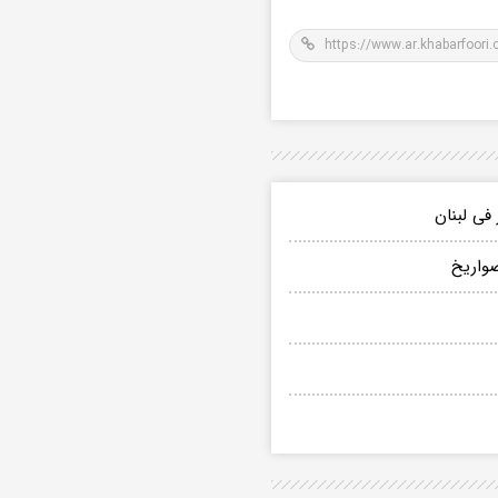
فی لبنان
صواریخ