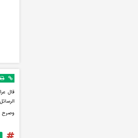
قال عرا
الرسائل
وصرح وز